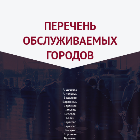
ПЕРЕЧЕНЬ
ОБСЛУЖИВАЕМЫХ
ГОРОДОВ
Андреевка
Анталовцы
Бадалово
Баранинцы
Барвинок
Батьево
Бедевля
Белки
Берегово
Березово
Богдан
Боронява
Буштыно