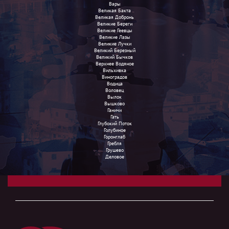
Вары
Великая Бакта
Великая Добронь
Великие Береги
Великие Геевцы
Великие Лазы
Великие Лучки
Великий Березный
Великий Бычков
Верхнее Водяное
Вильхивка
Виноградов
Водица
Воловец
Вылок
Вышково
Ганичи
Гать
Глубокий Поток
Голубиное
Горонглаб
Гребля
Грушево
Деловое