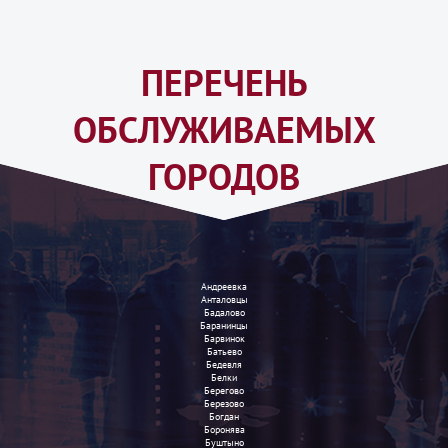
ПЕРЕЧЕНЬ
ОБСЛУЖИВАЕМЫХ
ГОРОДОВ
Андреевка
Анталовцы
Бадалово
Баранинцы
Барвинок
Батьево
Бедевля
Белки
Берегово
Березово
Богдан
Боронява
Буштыно