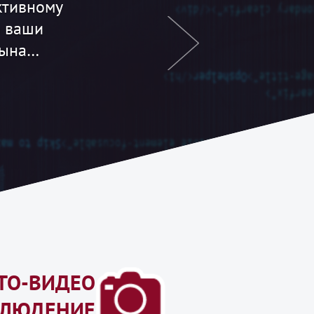
й детектив
ь свою
а…
ТО-ВИДЕО
БЛЮДЕНИЕ