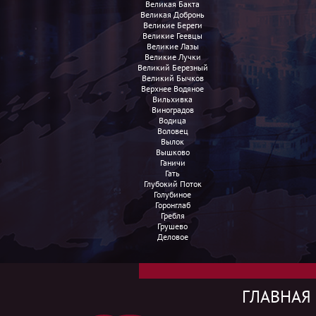
Великая Бакта
Великая Добронь
Великие Береги
Великие Геевцы
Великие Лазы
Великие Лучки
Великий Березный
Великий Бычков
Верхнее Водяное
Вильхивка
Виноградов
Водица
Воловец
Вылок
Вышково
Ганичи
Гать
Глубокий Поток
Голубиное
Горонглаб
Гребля
Грушево
Деловое
ГЛАВНАЯ