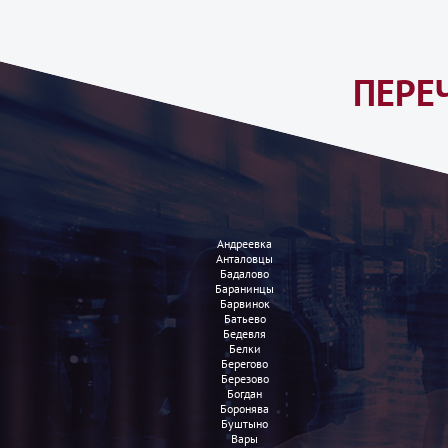
ПЕРЕ
Андреевка
Анталовцы
Бадалово
Баранинцы
Барвинок
Батьево
Бедевля
Белки
Берегово
Березово
Богдан
Боронява
Буштыно
Вары