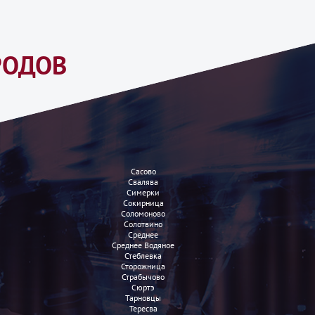
РОДОВ
Сасово
Свалява
Симерки
Сокирница
Соломоново
Солотвино
Среднее
Среднее Водяное
Стеблевка
Сторожница
Страбычово
Сюртэ
Тарновцы
Тересва