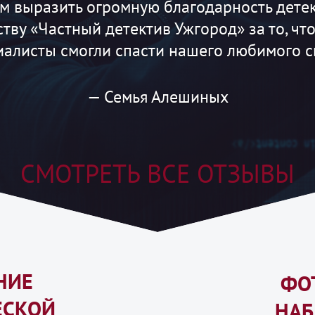
 спасибо детективному агентству «Частны
од»! Нам не хватает слов, чтобы выразит
лагодарность сотрудникам агентства, из-з
— Семья Богдановых
СМОТРЕТЬ ВСЕ ОТЗЫВЫ
НИЕ
ФО
ЕСКОЙ
НА