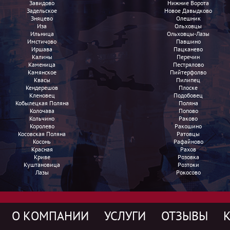
Завидово
Нижние Ворота
Задельское
Новое Давыдково
Зняцево
Олешник
Иза
Ольховцы
Ильница
Ольховцы-Лазы
Имстичово
Павшино
Иршава
Пацканево
Калины
Перечин
Каменица
Пестрялово
Камянское
Пийтерфолво
Квасы
Пилипец
Кендерешов
Плоске
Кленовец
Подобовец
Кобылецкая Поляна
Поляна
Колочава
Попово
Кольчино
Раково
Королево
Ракошино
Косовская Поляна
Ратовцы
Косонь
Рафайново
Красная
Рахов
Криве
Розовка
Куштановица
Розтоки
Лазы
Рокосово
О КОМПАНИИ
УСЛУГИ
ОТЗЫВЫ