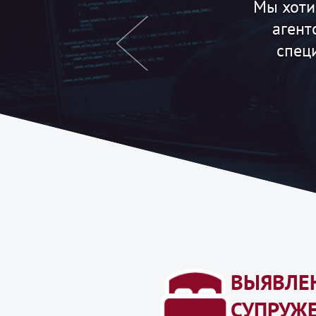
Большущее
Ужгор
б
ВЫЯВЛЕ
СУПРУЖ