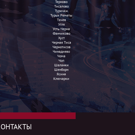
Терново
Тисалово
Турички
Турьи Реметы
Тячев
Угля
Усть-Черна
Фанчиково
Хуст
Черная Тиса
Чернотисов
Чинадиево
Чома
Чоп
Шаланки
Шенборн
Ясиня
Ключарки
КОНТАКТЫ