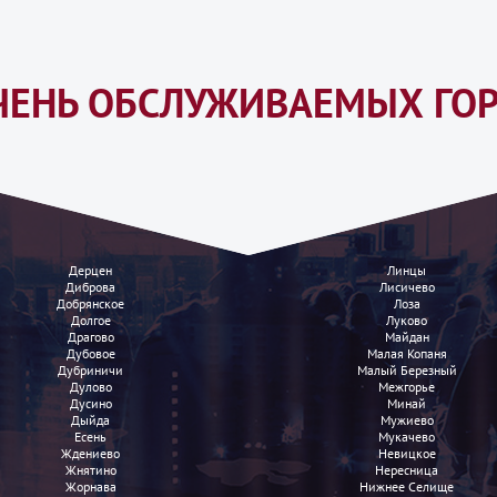
ЧЕНЬ ОБСЛУЖИВАЕМЫХ ГО
Дерцен
Линцы
Диброва
Лисичево
Добрянское
Лоза
Долгое
Луково
Драгово
Майдан
Дубовое
Малая Копаня
Дубриничи
Малый Березный
Дулово
Межгорье
Дусино
Минай
Дыйда
Мужиево
Есень
Мукачево
Ждениево
Невицкое
Жнятино
Нересница
Жорнава
Нижнее Селище