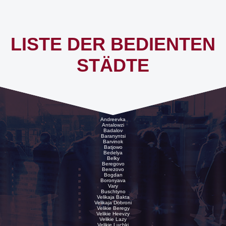
LISTE DER BEDIENTEN
STÄDTE
Andreevka
Antalowzi
Badalov
Baranyntsi
Barvinok
Batjowo
Bedelya
Belky
Beregovo
Berezovo
Bogdan
Boronyava
Vary
Buschtyno
Velikaja Bakta
Velikaja Dobroni
Velikie Beregy
Velikie Heevzy
Velikie Lazy
Velikie Luchki