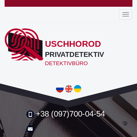
Toggl
navig
USCHHOROD
PRIVATDETEKTIV
DETEKTIVBÜRO
+38 (097)700-04-54