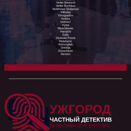
Velikii Bereznii
Velikii Bychkov
Verkhnee Vodjanoe
Vilhivka
Vinogradov
Vodiza
Volovez
Vylok
Wyschkowo
Hanychi
Gaty
Glubokii Potok
Holubyne
Goronglab
Greblja
Gruschevo
Derzen
УЖГОРОД
ЧАСТНЫЙ ДЕТЕКТИВ
ДЕТЕКТИВНОЕ АГЕНТСТВО