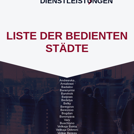
DIENSTLEISTUNGEN
LISTE DER BEDIENTEN
STÄDTE
Andreevka
Antalowzi
Badalov
Baranyntsi
Barvinok
Batjowo
Bedelya
Belky
Beregovo
Berezovo
Bogdan
Boronyava
Vary
Buschtyno
Velikaja Bakta
Velikaja Dobroni
Velikie Beregy