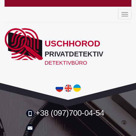
Toggl
navig
USCHHOROD
PRIVATDETEKTIV
DETEKTIVBÜRO
+38 (097)700-04-54