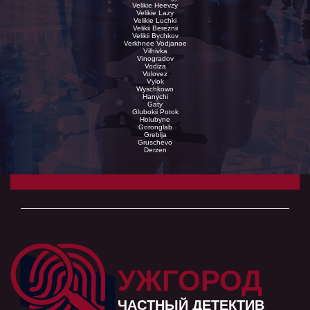
Velikie Heevzy
Velikie Lazy
Velikie Luchki
Velikii Bereznii
Velikii Bychkov
Verkhnee Vodjanoe
Vilhivka
Vinogradov
Vodiza
Volovez
Vylok
Wyschkowo
Hanychi
Gaty
Glubokii Potok
Holubyne
Goronglab
Greblja
Gruschevo
Derzen
УЖГОРОД
ЧАСТНЫЙ ДЕТЕКТИВ