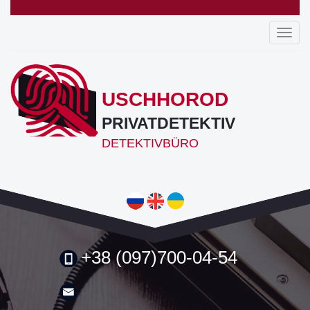
Toggl
navig
USCHHOROD
PRIVATDETEKTIV
DETEKTIVBÜRO
+38 (097)700-04-54