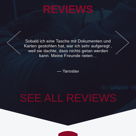
REVIEWS
d
Wir bestellten die Agentur zu unserem
,
Stammbaum machen. Als unser Sohn
aufwuchs, wurde er in der Geschichte unserer
Familie interessiert. Und hier. Wenn…
— Familie Petrovs
SEE ALL REVIEWS