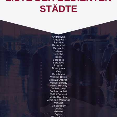
STÄDTE
Andreevka
Antalowzi
Badalov
Baranyntsi
Barvinok
Batjowo
Bedelya
Belky
Beregovo
Berezovo
Bogdan
Boronyava
Vary
Buschtyno
Velikaja Bakta
Velikaja Dobroni
Velikie Beregy
Velikie Heevzy
Velikie Lazy
Velikie Luchki
Velikii Bereznii
Velikii Bychkov
Verkhnee Vodjanoe
Vilhivka
Vinogradov
Vodiza
Volovez
Vylok