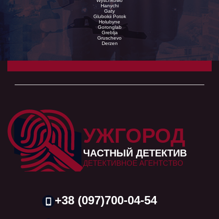
Wyschkowo
Hanychi
Gaty
Glubokii Potok
Holubyne
Goronglab
Greblja
Gruschevo
Derzen
УЖГОРОД
ЧАСТНЫЙ ДЕТЕКТИВ
ДЕТЕКТИВНОЕ АГЕНТСТВО
+38 (097)700-04-54