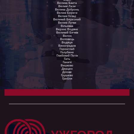
Велика Бакта
Великі Лази
Велика Добронь
Великі Береги
Великі Геївці
Великий Березний
Великі Лучки
Вільхівка
Верхнє Водяне
Великий Бичків
Вилок
Воловець
Водиця
Виноградов
Горонглаб
Голубине
Глибокий Потік
Гать
Ганичі
Вишково
Дерцен
Ділове
Грушево
Гребля