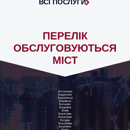
ВСІ ПОСЛУГИ
ПЕРЕЛІК
ОБСЛУГОВУЮТЬСЯ
МІСТ
Анталовці
Бадалово
Баранинці
Барвінок
Батьово
Бедевля
Білки
Берегово
Березово
Богдан
Боронява
Буштино
Вари