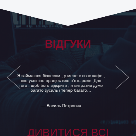
ВІДГУКИ
Зі мною на роботі стався нещасний
випадок, мені його не стали оформляти.
Коли ж я спробував відстоювати свої права,
мене і зовсім звільнили, скориставшись…
— Дуже Вдячний клієнт
ДИВИТИСЯ ВСІ