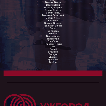
Велика Бакта
Великі Лази
Велика Добронь
Великі Береги
Великі Геївці
Великий Березний
Великі Лучки
Вільхівка
Верхнє Водяне
Великий Бичків
Вилок
Воловець
Водиця
Виноградов
Горонглаб
Голубине
Глибокий Потік
Гать
Ганичі
Вишково
Дерцен
Ділове
Грушево
Гребля