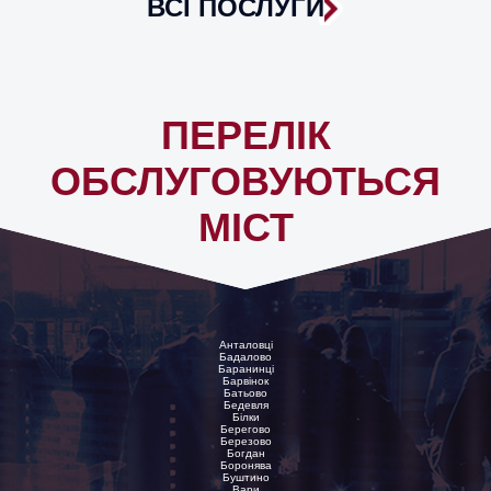
ВСІ ПОСЛУГИ
ПЕРЕЛІК
ОБСЛУГОВУЮТЬСЯ
МІСТ
Анталовці
Бадалово
Баранинці
Барвінок
Батьово
Бедевля
Білки
Берегово
Березово
Богдан
Боронява
Буштино
Вари