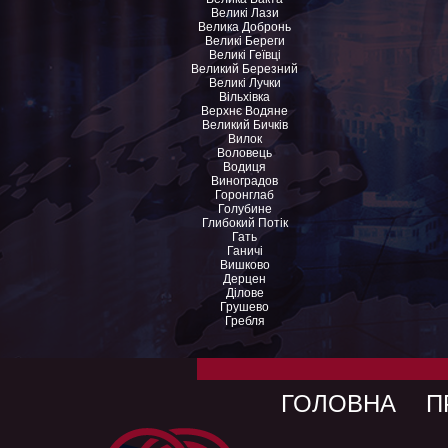
Великі Лази
Велика Добронь
Великі Береги
Великі Геївці
Великий Березний
Великі Лучки
Вільхівка
Верхнє Водяне
Великий Бичків
Вилок
Воловець
Водиця
Виноградов
Горонглаб
Голубине
Глибокий Потік
Гать
Ганичі
Вишково
Дерцен
Ділове
Грушево
Гребля
ГОЛОВНА
П