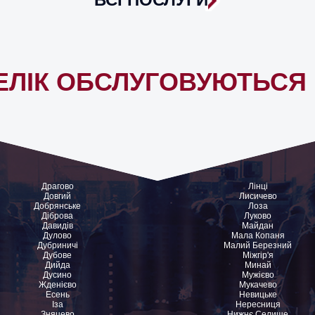
ЕЛІК ОБСЛУГОВУЮТЬСЯ 
Драгово
Лінці
Довгий
Лисичево
Добрянське
Лоза
Діброва
Луково
Давидів
Майдан
Дулово
Мала Копаня
Дубриничі
Малий Березний
Дубове
Міжгір'я
Дийда
Минай
Дусино
Мужієво
Жденієво
Мукачево
Есень
Невицьке
Іза
Нересниця
Зняцево
Нижнє Селище