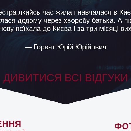
 що штовхнуло мене на це, напевно, про
дчуття. Але вирішив перевірити свій авт
тстві. Виявилося, що він напханий жуч
— Віктор
ДИВИТИСЯ ВСІ ВІДГУКИ
ЕННЯ
ФО