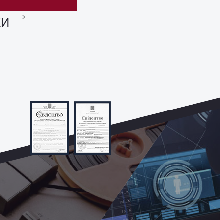
-->
КИ