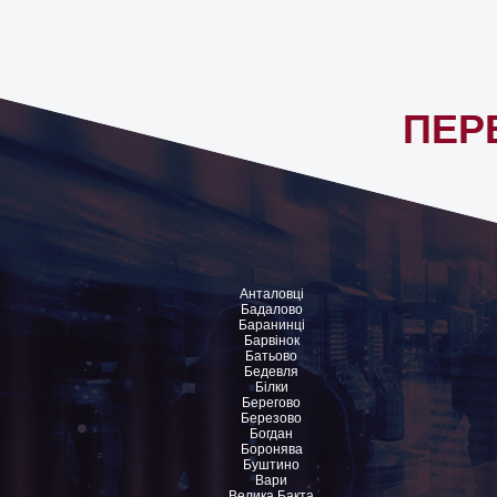
ПЕР
Анталовці
Бадалово
Баранинці
Барвінок
Батьово
Бедевля
Білки
Берегово
Березово
Богдан
Боронява
Буштино
Вари
Велика Бакта