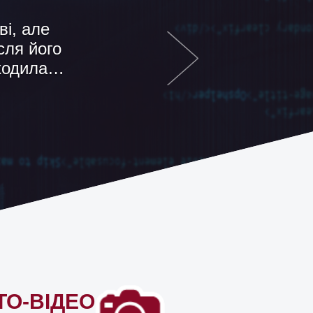
сто якесь
омобіль в
ками…
ТО-ВІДЕО