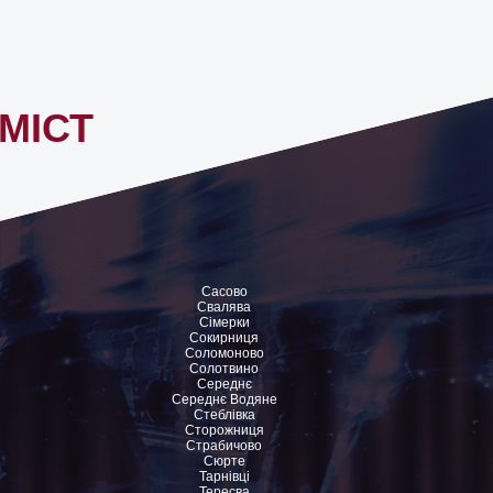
МІСТ
Сасово
Свалява
Сімерки
Сокирниця
Соломоново
Солотвино
Середнє
Середнє Водяне
Стеблівка
Сторожниця
Страбичово
Сюрте
Тарнівці
Тересва