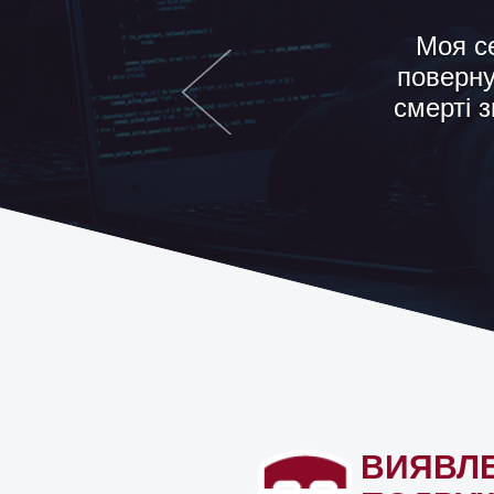
Не знаю,
шосте ві
аген
ВИЯВЛ