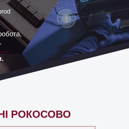
orod
робота,
.
.
НІ РОКОСОВО