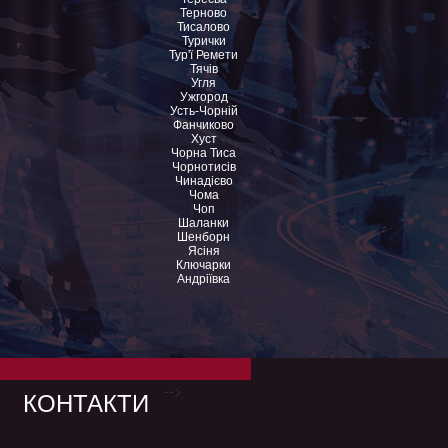
Терново
Тисалово
Турички
Тур'ї Ремети
Тячів
Угля
Ужгород
Усть-Чорній
Фанчиково
Хуст
Чорна Тиса
Чорнотисів
Чинадієво
Чома
Чоп
Шаланки
Шенборн
Ясіня
Ключарки
Андріївка
-->
КОНТАКТИ