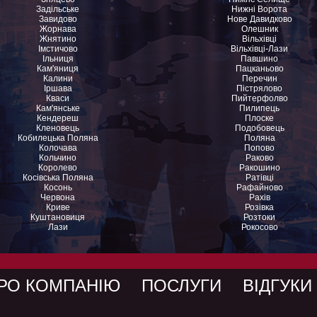
Задільське
Нижні Ворота
Завидово
Нове Давидково
Жорнава
Олешник
Жнятино
Вільхівці
Імстичово
Вільхівці-Лази
Ільниця
Павшино
Кам'яниця
Пацканьово
Калини
Перечин
Іршава
Пістрялово
Кваси
Пийтерфолво
Кам'янське
Пилипець
Кендереш
Плоске
Кленовець
Подобовець
Кобилецька Поляна
Поляна
Колочава
Попово
Кольчино
Раково
Королево
Ракошино
Косівська Поляна
Ратівці
Косонь
Рафайново
Червона
Рахів
Криве
Розівка
Куштановиця
Розтоки
Лази
Рокосово
РО КОМПАНІЮ
ПОСЛУГИ
ВІДГУКИ