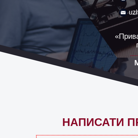
uz
«Прива
НАПИСАТИ П