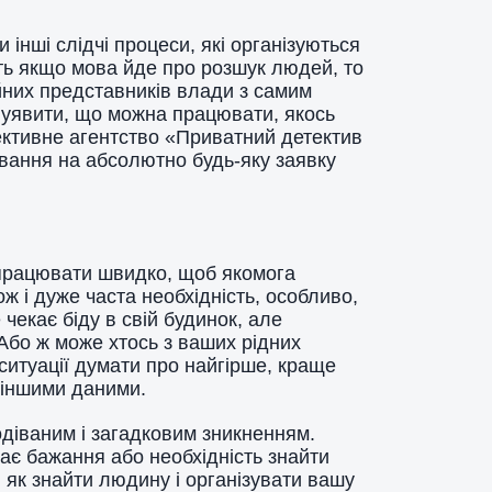
 інші слідчі процеси, які організуються
іть якщо мова йде про розшук людей, то
них представників влади з самим
о уявити, що можна працювати, якось
тективне агентство «Приватний детектив
ування на абсолютно будь-яку заявку
а працювати швидко, щоб якомога
ж і дуже часта необхідність, особливо,
чекає біду в свій будинок, але
 Або ж може хтось з ваших рідних
й ситуації думати про найгірше, краще
а іншими даними.
одіваним і загадковим зникненням.
кає бажання або необхідність знайти
 як знайти людину і організувати вашу