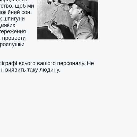
тство, щоб ми
окійний сон.
х шпигуни
деяких
тереження.
і провести
прослушки
ліграфі всього вашого персоналу. Не
ні виявить таку людину.