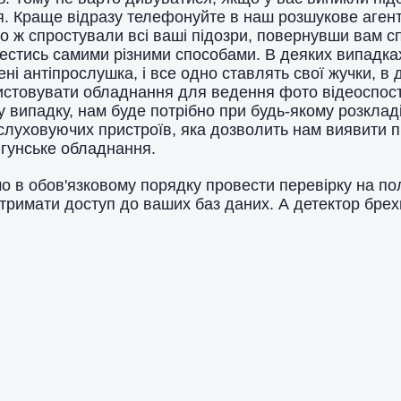
. Краще відразу телефонуйте в наш розшукове аген
 ж спростували всі ваші підозри, повернувши вам сп
естись самими різними способами. В деяких випадка
ні антіпрослушка, і все одно ставлять свої жучки, в 
ристовувати обладнання для ведення фото відеоспос
 випадку, нам буде потрібно при будь-якому розклад
слуховуючих пристроїв, яка дозволить нам виявити 
игунське обладнання.
о в обов'язковому порядку провести перевірку на по
отримати доступ до ваших баз даних. А детектор брех