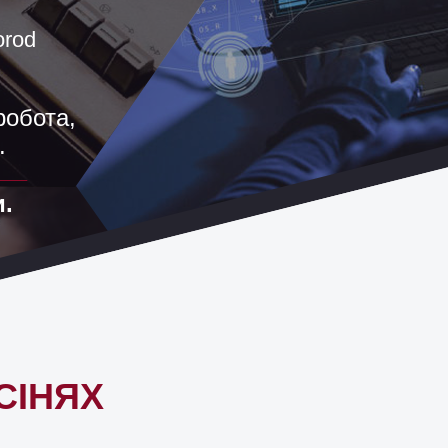
orod
робота,
.
.
СІНЯХ