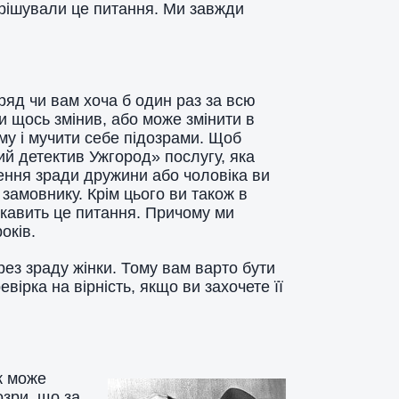
вирішували це питання. Ми завжди
ряд чи вам хоча б один раз за всю
 щось змінив, або може змінити в
му і мучити себе підозрами. Щоб
й детектив Ужгород» послугу, яка
влення зради дружини або чоловіка ви
замовнику. Крім цього ви також в
цікавить це питання. Причому ми
років.
ез зраду жінки. Тому вам варто бути
евірка на вірність, якщо ви захочете її
ж може
озри, що за