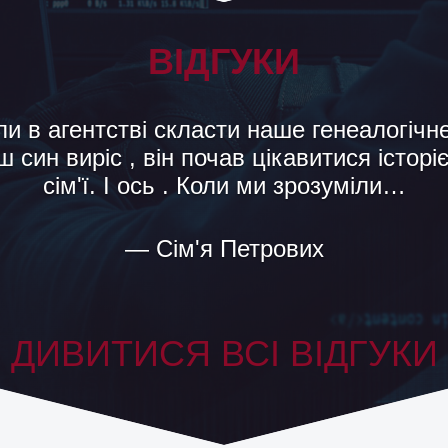
ВІДГУКИ
ато працювала з вашим агентством «При
 Ужгород». У мене немає ніяких претензій
чезні слова подяки ! Просто до мене ді
— Рита
ДИВИТИСЯ ВСІ ВІДГУКИ