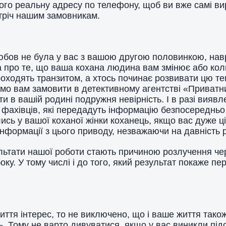
и його реальну адресу по телефону, щоб ви вже самі 
стріч нашим замовникам.
любов не була у вас з вашою другою половинкою, нав
а про те, що ваша кохана людина вам змінює або коли
проходять транзитом, а хтось починає розвивати цю те
мо вам замовити в детективному агентстві «Приватни
ти в вашій родині подружня невірність. І в разі вия
 фахівців, які передадуть інформацію безпосередньо 
лись у вашої коханої жінки коханець, якщо вас дуже 
інформації з цього приводу, незважаючи на давність 
льтати нашої роботи стають причиною розлучення чер
оку. У тому числі і до того, який результат покаже пер
ття інтерес, то не виключено, що і ваше життя тако
ь. Тому не варто дивуватися, якщо у вас виникли під