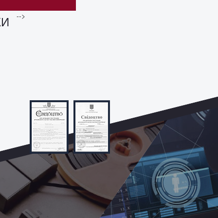
-->
КИ