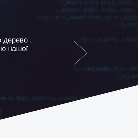
ватний
 , тільки
йшли…