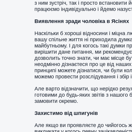
з ним зустріч, так і просто встановит
працюємо індивідуально і йдемо назу
Виявлення зради чоловіка в Ясінях
Наскільки б хороші відносини і міцна 
вашу спільне життя ні приходила думк
майбутньому. І для когось такі думки 
вирішити дане питання, ми рекомендує
дозволить точно знати, чи має місце бу
неодмінно дізнаєтеся про це від наших
принципі можете дізнатися, чи були ко
можемо провести розслідування і збір 
Але варто відзначити, що нерідко резу
готовими до будь-яких звітів з нашого б
замовити окремо.
Захистимо від шпигунів
Але якщо ви проявляєте до чийогось жи
викликати у когось певну зацікавленіст