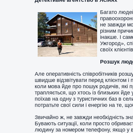
Детективне агентство в Ясінях
Багато людей 
правоохоронн
не завжди мо
різним причи
інакше. І са
Ужгород», сп
своїх клієнті
Розшук люд
Але оперативність співробітників розш
швидше відзвітувати перед клієнтом і 
коли мова йде про пошук родичів, які п
трапляється, що хтось із близьких йде 
поїхав на одну з туристичних баз в сели
потратьте свої сили і енергію на те, 
Звичайно ж, не завжди необхідність зн
Бувають ситуації, коли просто обриваєт
людину за номером телефону, якщо у в