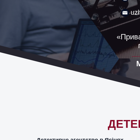
uz
«Прива
ДЕТЕ