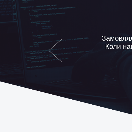
Я баг
детектив
вели