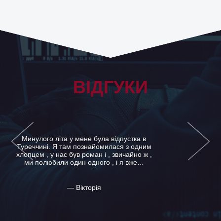
ВІДГУКИ
Ми хочемо висловити величезну подяку
детективному агентству «Приватний
детектив Ужгород» за те, що ваші фахівці
змогли врятувати нашого улюбленого сина
від…
— Сім'я Альошин