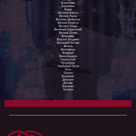
Боронява
Буштино
Вари
Велика Бакта
Великі Лази
Велика Добронь
Великі Береги
Великі Геївці
Великий Березний
Великі Лучки
Вільхівка
Верхнє Водяне
Великий Бичків
Вилок
Воловець
Водиця
Виноградов
Горонглаб
Голубине
Глибокий Потік
Гать
Ганичі
Вишково
Дерцен
Ділове
Грушево
Гребля