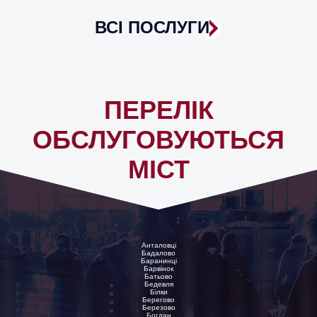
ВСІ ПОСЛУГИ
ПЕРЕЛІК
ОБСЛУГОВУЮТЬСЯ
МІСТ
Анталовці
Бадалово
Баранинці
Барвінок
Батьово
Бедевля
Білки
Берегово
Березово
Богдан