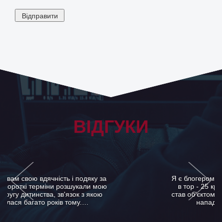
ВІДГУКИ
Я є блогером , часто мої пости потрапляють
в тор - 25 кращих постів , але в один час
став об'єктом несправедливих звинувачень і
нападок з боку моїх деяких…