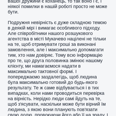
вашої дружини є коханець, то так воно і є, і
ніякої помилки в нашій роботі просто не може
бути.
Подружня невірність є дуже складною темою
в деякій мірі і вимагає особливого підходу.
Але співробітники нашого розшукового
агентства в місті Мукачево націлені не тільки
на те, щоб отримувати гроші за виконані
замовлення, але і максимально допомагати
тим, хто нам довіряє. Тому всю інформацію
про те, що друга половинка змінює нашому
клієнту, ми намагаємося надати в
максимально тактовної формі. І
попереджаємо заздалегідь, щоб людина
була максимально готовий до будь-якого
результату. Те ж саме відбувається і в тих
випадках, коли нами проводиться перевірка
на вірність. Нерідко люди самі йдуть на те,
щоб з'ясувати, наскільки може бути вірний їм
людина, з якою вони планують пов'язати
свою долю, провокуючи його або її на зраду. І