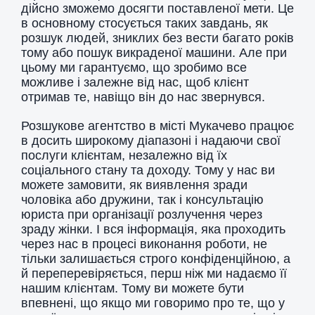
дійсно зможемо досягти поставленої мети. Це
в основному стосується таких завдань, як
розшук людей, зниклих без вести багато років
тому або пошук викраденої машини. Але при
цьому ми гарантуємо, що зробимо все
можливе і залежне від нас, щоб клієнт
отримав те, навіщо він до нас звернувся.
Розшукове агентство в місті Мукачево працює
в досить широкому діапазоні і надаючи свої
послуги клієнтам, незалежно від їх
соціального стану та доходу. Тому у нас ви
можете замовити, як виявлення зради
чоловіка або дружини, так і консультацію
юриста при організації розлучення через
зраду жінки. І вся інформація, яка проходить
через нас в процесі виконання роботи, не
тільки залишається строго конфіденційною, а
й переперевіряється, перш ніж ми надаємо її
нашим клієнтам. Тому ви можете бути
впевнені, що якщо ми говоримо про те, що у