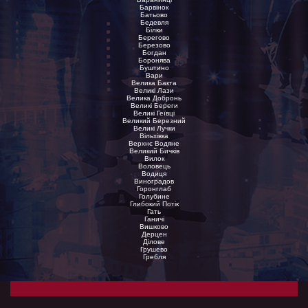
Барвінок
Батьово
Бедевля
Білки
Берегово
Березово
Богдан
Боронява
Буштино
Вари
Велика Бакта
Великі Лази
Велика Добронь
Великі Береги
Великі Геївці
Великий Березний
Великі Лучки
Вільхівка
Верхнє Водяне
Великий Бичків
Вилок
Воловець
Водиця
Виноградов
Горонглаб
Голубине
Глибокий Потік
Гать
Ганичі
Вишково
Дерцен
Ділове
Грушево
Гребля