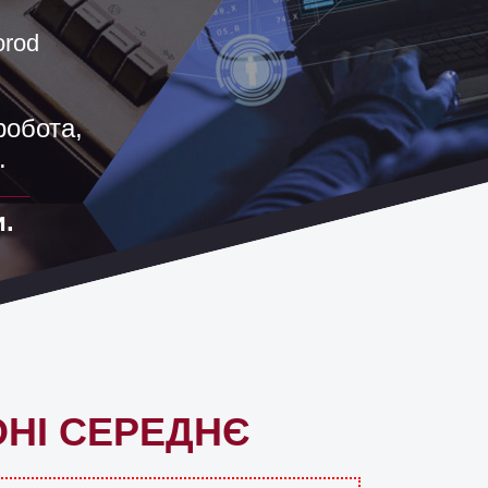
orod
робота,
.
.
ОНІ СЕРЕДНЄ