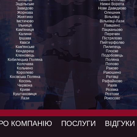
Задільське
Нижні Ворота
Завидово
Нове Давидково
Жорнава
Олешник
Жнятино
Вільхівці
Імстичово
Вільхівці-Лази
Ільниця
Павшино
Кам'яниця
Пацканьово
Калини
Перечин
Іршава
Пістрялово
Кваси
Пийтерфолво
Кам'янське
Пилипець
Кендереш
Плоске
Кленовець
Подобовець
Кобилецька Поляна
Поляна
Колочава
Попово
Кольчино
Раково
Королево
Ракошино
Косівська Поляна
Ратівці
Косонь
Рафайново
Червона
Рахів
Криве
Розівка
Куштановиця
Розтоки
Лази
Рокосово
РО КОМПАНІЮ
ПОСЛУГИ
ВІДГУКИ