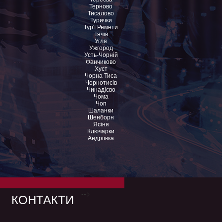
Терново
Тисалово
Турички
Тур'ї Ремети
Тячів
Угля
Ужгород
Усть-Чорній
Фанчиково
Хуст
Чорна Тиса
Чорнотисів
Чинадієво
Чома
Чоп
Шаланки
Шенборн
Ясіня
Ключарки
Андріївка
-->
КОНТАКТИ