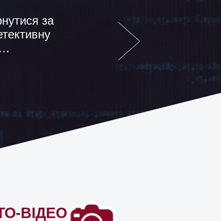
вно , все!
припускав ,
ТО-ВІДЕО