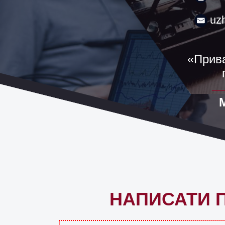
uz
«Прива
НАПИСАТИ П