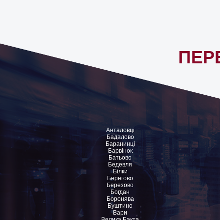
ПЕР
Анталовці
Бадалово
Баранинці
Барвінок
Батьово
Бедевля
Білки
Берегово
Березово
Богдан
Боронява
Буштино
Вари
Велика Бакта