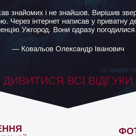
ете зробити для коханої людини ? Напе
оли ми познайомилися в Інтернеті , я не 
я то з цього вийде щось хороше. Так…
— Віктор
ДИВИТИСЯ ВСІ ВІДГУКИ
ЕННЯ
ФО