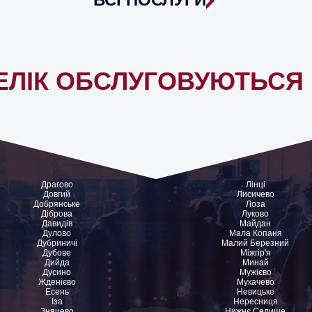
ЕЛІК ОБСЛУГОВУЮТЬСЯ 
Драгово
Лінці
Довгий
Лисичево
Добрянське
Лоза
Діброва
Луково
Давидів
Майдан
Дулово
Мала Копаня
Дубриничі
Малий Березний
Дубове
Міжгір'я
Дийда
Минай
Дусино
Мужієво
Жденієво
Мукачево
Есень
Невицьке
Іза
Нересниця
Зняцево
Нижнє Селище