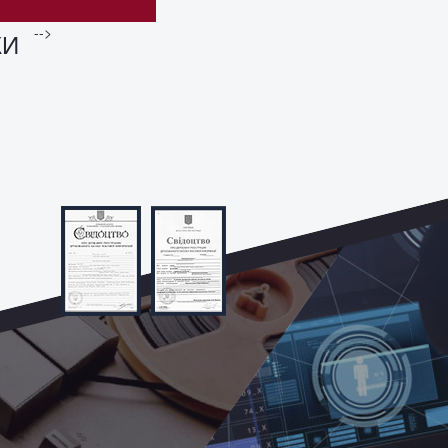
-->
КИ