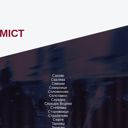
МІСТ
Сасово
Свалява
Сімерки
Сокирниця
Соломоново
Солотвино
Середнє
Середнє Водяне
Стеблівка
Сторожниця
Страбичово
Сюрте
Тарнівці
Тересва