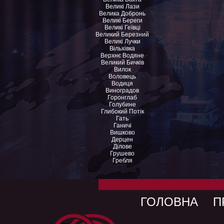
Великі Лази
Велика Добронь
Великі Береги
Великі Геївці
Великий Березний
Великі Лучки
Вільхівка
Верхнє Водяне
Великий Бичків
Вилок
Воловець
Водиця
Виноградов
Горонглаб
Голубине
Глибокий Потік
Гать
Ганичі
Вишково
Дерцен
Ділове
Грушево
Гребля
ГОЛОВНА
П