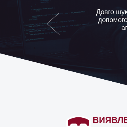
Що ви мож
Так і я. К
ВИЯВЛ