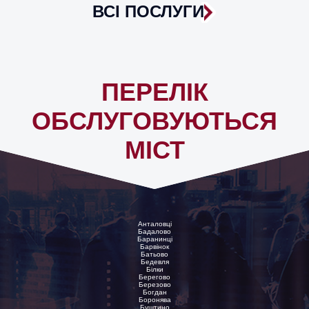
ВСІ ПОСЛУГИ
ПЕРЕЛІК
ОБСЛУГОВУЮТЬСЯ
МІСТ
Анталовці
Бадалово
Баранинці
Барвінок
Батьово
Бедевля
Білки
Берегово
Березово
Богдан
Боронява
Буштино