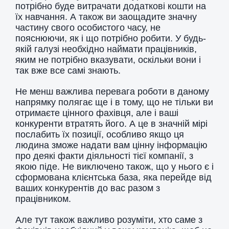
потрібно буде витрачати додаткові кошти на
їх навчання. А також ви заощадите значну
частину свого особистого часу, не
пояснюючи, як і що потрібно робити. У будь-
якій галузі необхідно наймати працівників,
яким не потрібно вказувати, оскільки вони і
так вже все самі знають.
Не менш важлива перевага роботи в даному
напрямку полягає ще і в тому, що не тільки ви
отримаєте цінного фахівця, але і ваші
конкуренти втратять його. А це в значній мірі
послабить їх позиції, особливо якщо ця
людина зможе надати вам цінну інформацію
про деякі факти діяльності тієї компанії, з
якою піде. Не виключено також, що у нього є і
сформована клієнтська база, яка перейде від
ваших конкурентів до вас разом з
працівником.
Але тут також важливо розуміти, хто саме з