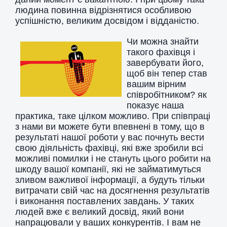
людина повинна відрізнятися особливою
успішністю, великим досвідом і відданістю.
Чи можна знайти
такого фахівця і
завербувати його,
щоб він тепер став
вашим вірним
співробітником? як
показує наша
практика, таке цілком можливо. При співпраці
з нами ви можете бути впевнені в тому, що в
результаті нашої роботи у вас почнуть вести
свою діяльність фахівці, які вже зробили всі
можливі помилки і не стануть цього робити на
шкоду вашої компанії, які не займатимуться
зливом важливої ​​інформації, а будуть тільки
витрачати свій час на досягнення результатів
і виконання поставлених завдань. У таких
людей вже є великий досвід, який вони
напрацювали у ваших конкурентів. І вам не