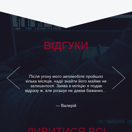
ВІДГУКИ
Напевно , ніхто не свариться зі своєю
дівчиною напередодні весілля кожен день.
А ось ми з Вікою сорілісь . Розлучалися ,
потім знову поверталися. Я багато…
— Андрій
ДИВИТИСЯ ВСІ