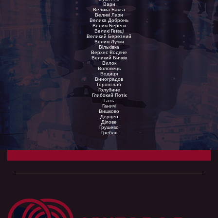
Вари
Велика Бакта
Великі Лази
Велика Добронь
Великі Береги
Великі Геївці
Великий Березний
Великі Лучки
Вільхівка
Верхнє Водяне
Великий Бичків
Вилок
Воловець
Водиця
Виноградов
Горонглаб
Голубине
Глибокий Потік
Гать
Ганичі
Вишково
Дерцен
Ділове
Грушево
Гребля