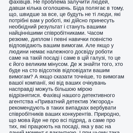
фахівців. Не проблема залучити людей,
давши кілька оголошень. Біда полягає в тому,
що, швидше за все, це будуть не ті люди, які
потрібні вам у роботі, які дійсно принесуть
необхідний результат і стануть вашими
найціннішими співробітниками. Часом
резюме, диплом і певні навички повністю
відповідають вашим вимогам. Але якщо у
людини немає належного досвіду роботи
саме на такій посаді і саме в цій галузі, то це
є його великим мінусом. Де ж знайти того, хто
буде на сто відсотків відповідати вашим
вимогам? А якщо сказати точніше, то вимогам
вашої компанії, які від ваших очікувань
насправді можуть більшою мірою
відрізнятися. Фахівці нашого детективного
агентства «Приватний детектив Ужгород»
рекомендують в таких випадках вербувати
співробітників ваших конкурентів. Природно,
що мова йде не про всі підряд, а саме про
тих, які працюють на посаді, яка у вас на
даний момент є вакантною. І при цьому така